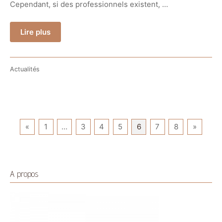
Cependant, si des professionnels existent, …
Lire plus
Actualités
Pagination
«
1
…
3
4
5
6
7
8
»
des
publications
A propos