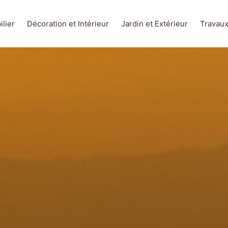
lier
Décoration et Intérieur
Jardin et Extérieur
Travau