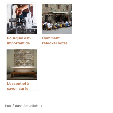
comment faire ?
couleurs
tendance
Pourquoi est-il
Comment
important de
relooker votre
contacter un
boutique?
plombier pour
les travaux dans
la salle de bain ?
L’essentiel à
savoir sur le
carrelage imitant
le parquet en
bois
Publié dans
Actualités
•