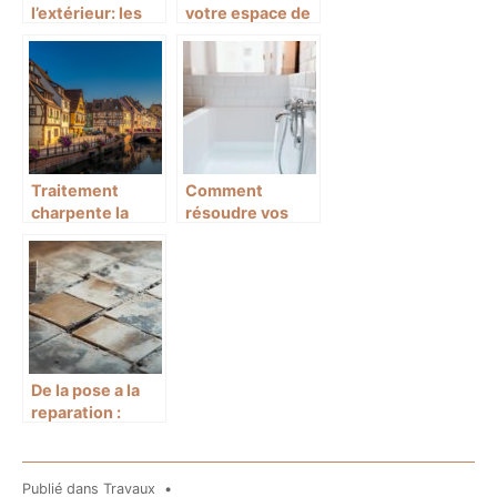
l’extérieur: les
votre espace de
avantages et les
vie grace a des
bons à savoir
projets de
renovation
ingenieux
Traitement
Comment
charpente la
résoudre vos
rochelle :
problèmes de
pourquoi vous
plomberie avec
devriez le
la faq des
considerer
experts
De la pose a la
reparation :
carrelage qui se
souleve, causes
et solutions
Publié dans
Travaux
•