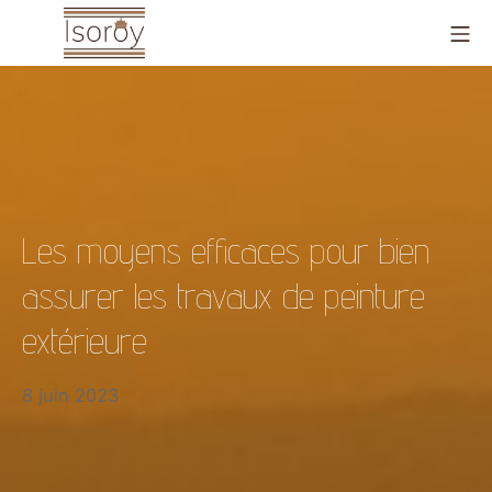
Aller
Me
au
contenu
Isoroy
Les moyens efficaces pour bien
assurer les travaux de peinture
extérieure
11
8 juin 2023
juin
2026