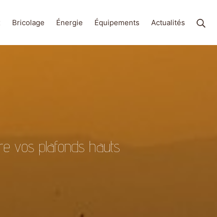
Rec
x
Bricolage
Énergie
Équipements
Actualités
dre vos plafonds hauts