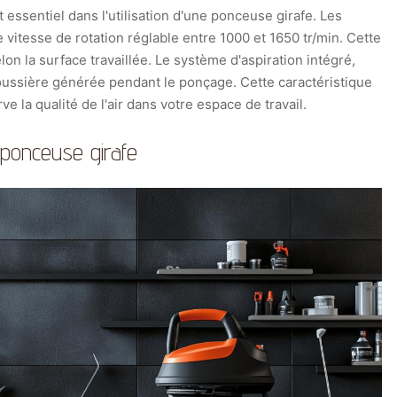
essentiel dans l'utilisation d'une ponceuse girafe. Les
vitesse de rotation réglable entre 1000 et 1650 tr/min. Cette
on la surface travaillée. Le système d'aspiration intégré,
poussière générée pendant le ponçage. Cette caractéristique
e la qualité de l'air dans votre espace de travail.
a ponceuse girafe