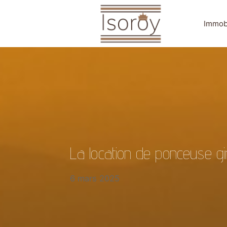
Aller
au
Immobi
contenu
Isoroy
La location de ponceuse gir
6 mars 2025