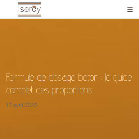
Aller
Me
au
contenu
Isoroy
Formule de dosage beton : le guide
complet des proportions
17 avril 2025