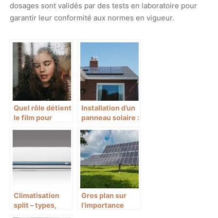
dosages sont validés par des tests en laboratoire pour
garantir leur conformité aux normes en vigueur.
Quel rôle détient
Installation d’un
le film pour
panneau solaire :
vitrage en
les points de
termes
vigilance pour
d’économie
une utilisation
d’énergie ?
securisee
Climatisation
Gros plan sur
split – types,
l’importance
fonctions,
d’investir dans