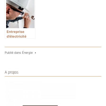
installation
l’énergie solaire
Entreprise
d’électricité
générale :
quelles
prestations et
Publié dans
Énergie
•
quand faire
appel ?
A propos