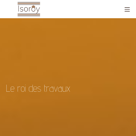
Aller
Me
au
contenu
Isoroy
Le roi des travaux